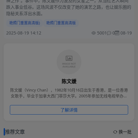
神之作”。事件中，陈文媛作为波及的女星之一，从当红艺人瞬间
跌入事业低谷。这场风波不仅改变了她的演艺之路，也让娱乐圈的
隐秘关系浮出水面。
艳照门重置高清版)
艳照门重置高清版
2025-08-19 14:12
5001
0
08-19
陈文媛
陈文媛（Vincy Chan），1982年10月16日出生于香港，是一位香港
女歌手，毕业于加拿大西门菲莎大学。2005年参加无线电视举办的
《超级巨声》歌唱比赛，并以出色的表现获得关注，随后签约英皇
娱乐正式出道。陈文媛以清新的形象与细腻的唱腔受到乐迷喜爱，
了解详情
代表作包括《我的天国》、《今天终于知道错》、《难得一遇》
等，曾多次获得音乐奖项。她的音乐风格多样，涵盖抒情、流行与
轻电子风，展现出扎实的演唱实力。
推荐文章
换一批