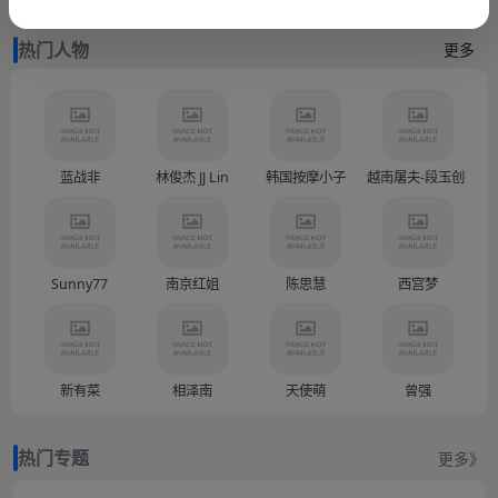
热门人物
更多
蓝战非
林俊杰 JJ Lin
韩国按摩小子
越南屠夫-段玉创（Doàn
Sunny77
南京红姐
陈思慧
西宫梦
新有菜
相泽南
天使萌
曾强
热门专题
更多》