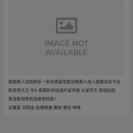
美國華人拍拖網系一家全美最受歡迎嘅華人成人服務信息平台
斯奎奇大王 牢A 美国斩杀线海外留学圈 女留学生 陪读妈妈
爱泼斯坦萝莉岛绝密档案！
女魔童 司晓迪 自爆睡遍 鹿晗 蔡徐 坤林