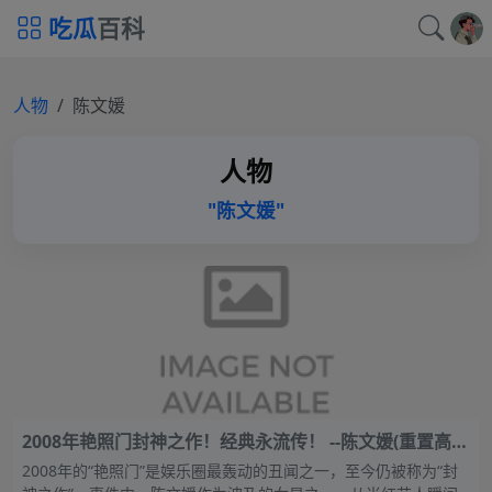
吃瓜
百科
人物
陈文媛
人物
"陈文媛"
2008年艳照门封神之作！经典永流传！ --陈文媛(重置高清
版)
2008年的“艳照门”是娱乐圈最轰动的丑闻之一，至今仍被称为“封