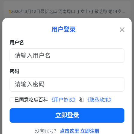
1
2026年3月12日最新吃瓜 河南周口 丁女士/丁敬芝称 她14岁时
被逼婚后遭到强奸 年仅15岁的她在绝望中生下了孩子 长期SM
2
成都火锅店女老板被猥琐眼镜男背后环抱抓胸!猥琐男谎称捧女
暴力虐待囚禁
用户登录
主当网红,10分钟3次骚扰,被女老板一巴掌扇飞眼镜！
3
轻松一刻：猥亵老人的女变态
用户名
4
从抚仙湖梦碎到过往风波：黑料明星华晨宇事件复盘，流量与
责任的双重必修课
5
每日轻松一刻4月23日:往阴道里塞辣椒,性瘾者强奸外卖小哥.
密码
6
劲爆大瓜抖音福利姬巨乳女神乔乔子百万粉丝极品尤物身材纤
细巨乳傲人最新一对一高价付费福利兄弟们快来感受榜一大哥
的快乐体验
查看更多文章
已同意吃瓜百科
《用户协议》
和
《隐私政策》
联系我们
立即登录
商务联系TG: https://t.me/fy587
没有账号？
点击这里 立即注册