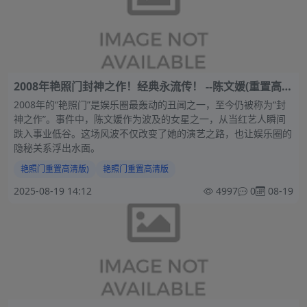
2008年艳照门封神之作！经典永流传！ --陈文媛(重置高清
版)
2008年的“艳照门”是娱乐圈最轰动的丑闻之一，至今仍被称为“封
神之作”。事件中，陈文媛作为波及的女星之一，从当红艺人瞬间
跌入事业低谷。这场风波不仅改变了她的演艺之路，也让娱乐圈的
隐秘关系浮出水面。
艳照门重置高清版)
艳照门重置高清版
2025-08-19 14:12
4997
0
08-19