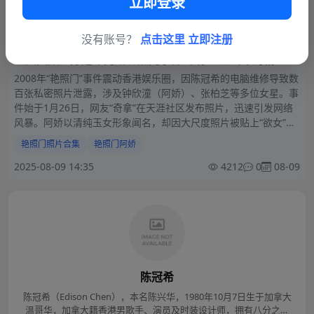
立即登录
没有账号？
点击这里 立即注册
经典回顾！陈冠希阿娇艳照门事件 带你重温当年的精童欲
女2008年一次意外的维修电脑事件，引起了娱乐圈的轩然
2008年“艳照门”事件震动香港娱乐圈，因陈冠希的电脑维修导致数
大波
百张私密照片泄露，涉及钟欣潼（阿娇）、张柏芝等多位女星。事
件始于1月26日，网友“奇拿”在天涯社区发布照片，迅速引发网络
风暴。阿娇以清纯玉女形象闻名，却因大尺度照片被贴上“欲女”标
签，陈冠希于2月21日公开道歉并退出香港娱乐圈。
艳照门照片合集
艳照门阿娇
2025-08-09 14:35
4212
0
08-09
陈冠希
陈冠希（Edison Chen），本名陈兴华，1980年10月7日生于加拿大
温哥华，加拿大籍香港男歌手、演员及时装设计师，拥有八分之一