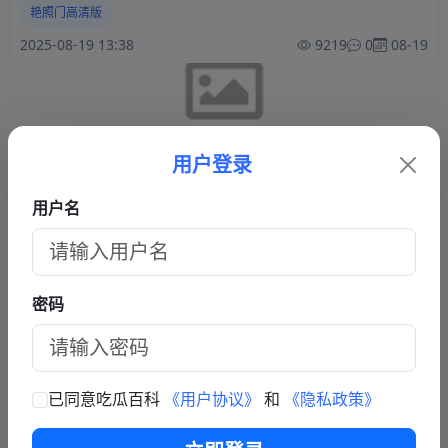
艳照门高清版
2025-08-19 13:38
9219
0
08-19
用户登录
用户名
回忆经典 冠希哥前女友 杨永晴 艳照门事件 浴室出水芙蓉
三点粉嫩 床上叫声甜美极度反差
杨永晴，因曾与著名人物冠希哥有过恋情而被网友广泛关注。她以
甜美外貌和独特气质，在社交平台和网络八卦圈中多次成为热议话
题。
密码
自拍视频
后入视频
2025-08-14 15:10
6872
0
08-14
已同意吃瓜百科
《用户协议》
和
《隐私政策》