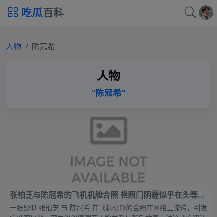
吃瓜
百科
人物
陈冠希
人物
"陈冠希"
张柏芝与陈冠希的飞机机舱合照 艳照门阴霾似乎在头等舱
上一扫而空，完全忘了顾虑老公谢霆锋的感受
一张疑似 张柏芝 与 陈冠希 在飞机机舱的合照在网络上流传，引发