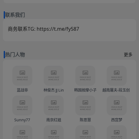
联系我们
商务联系TG: https://t.me/fy587
热门人物
更多
蓝战非
林俊杰 JJ Lin
韩国按摩小子
越南屠夫-段玉创（Doàn
Sunny77
南京红姐
陈思慧
西宫梦