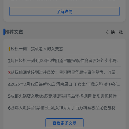
葡萄牙血统。2000年以电影《特警新人类2》及同名EP出道，2005
年主演《头文字D》高桥凉介广受好评。他在音乐上推广嘻哈文
了解详情
化，代表作《香港地》深受欢迎。2003年创立潮牌CLOT，担任行
政总裁。2008年因“艳照门”事件宣布无限期退出香港娱乐圈，2010
年复出，2011年发行专辑《CONFUSION》。2017年与超模秦舒培
结婚，育有一女Alaia
推荐文章
换一批
1
轻松一刻：猥亵老人的女变态
2
每日轻松一刻4月23日:往阴道里塞辣椒,性瘾者强奸外卖小哥.
3
从抚仙湖梦碎到过往风波：黑料明星华晨宇事件复盘，流量与
责任的双重必修课
4
2026年3月12日最新吃瓜 河南周口 丁女士/丁敬芝称 她14岁时
被逼婚后遭到强奸 年仅15岁的她在绝望中生下了孩子 长期SM
5
成都火锅店女老板被猥琐眼镜男背后环抱抓胸!猥琐男谎称捧女
暴力虐待囚禁
主当网红,10分钟3次骚扰,被女老板一巴掌扇飞眼镜！
6
劲爆大瓜抖音福利姬巨乳女神乔乔子百万粉丝极品尤物身材纤
细巨乳傲人最新一对一高价付费福利兄弟们快来感受榜一大哥
的快乐体验
查看更多文章