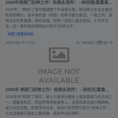
2008年艳照门封神之作！经典永流传！ --钟欣桐(重置高清
版)
2008年，“艳照门”事件震撼整个华语娱乐圈。陈冠希与多位女星的
私密照曝光，其中钟欣潼（阿娇）的牵涉最为轰动。一夜之间，清
纯玉女形象崩塌，舆论汹涌，阿娇一度陷入事业低谷。十五年过
去，这一事件依旧被网友们称作“封神之作”，
艳照门重置高清版
2025-08-19 13:57
10435
0
08-19
2008年 艳照门封神之作！经典永流传！ --张柏芝(重置高
清版)
2008年的“艳照门”事件，被认为是娱乐圈史上最具震撼力的丑闻之
一。随着张柏芝、陈冠希等明星被卷入，这场风波迅速引爆网络，
成为全民话题。即便多年过去，网友们依然把它称为“封神之作”，
认为这是娱乐圈史上最经典、最具争议的爆料。