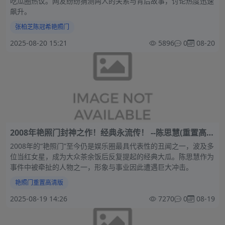
吃瓜圈热议。网友纷纷猜测两人的关系与背后故事，讨论热度迅速
飙升。
张柏芝陈冠希艳照门
2025-08-20 15:21
5896
0
08-20
2008年艳照门封神之作！经典永流传！ --陈思慧(重置高清
版)
2008年的“艳照门”至今仍是娱乐圈最具代表性的丑闻之一，波及多
位当红女星，成为大众茶余饭后反复提起的经典大瓜。陈思慧作为
事件中被牵扯的人物之一，形象与事业因此遭遇巨大冲击。
艳照门重置高清版
2025-08-19 14:26
7270
0
08-19