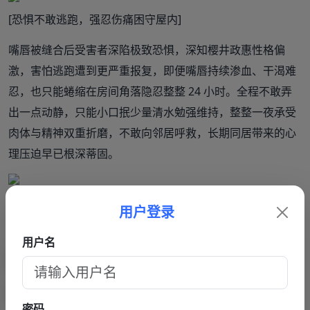
[恐惧不敢逃跑，强忍伤痛困守屋内]
嘴唇被缝合后受害者深陷极致恐惧，深知樱井政惠性格偏
激，害怕逃跑遭到更严重报复，即便嘴唇持续渗血、干渴难
忍，也只能蜷缩在房间角落隐忍整整 24 小时。全程不敢弄
出一点动静，只能小口抿少量清水勉强维持，整整一夜承受
肉体与精神双重折磨，不敢向邻居呼救，长期同居带来的心
理压迫早已根深蒂固。
[趁嫌犯外出逃至店铺，一纸求救引店员报警
用户登录
6 月 30 日樱井政惠出门办事，受害者抓住唯一逃生机会，强
用户名
忍撕裂痛感狂奔至附近便利店。嘴唇缝合无法发出半点声
音，颤抖写下 “请救救我” 纸条递给店员，店员见到伤者渗血
肿胀的嘴唇瞬间惊骇，立刻拨打报警电话，急救人员到场拆
密码