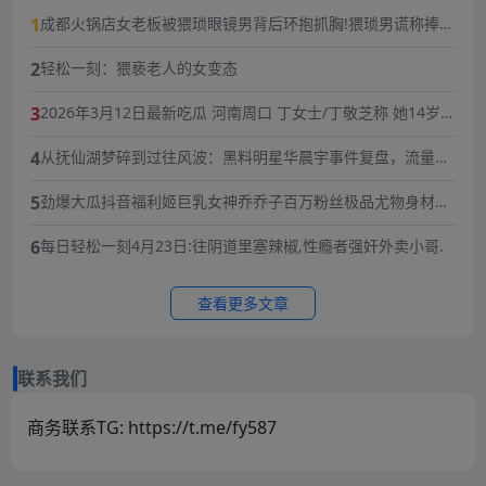
1
成都火锅店女老板被猥琐眼镜男背后环抱抓胸!猥琐男谎称捧女
主当网红,10分钟3次骚扰,被女老板一巴掌扇飞眼镜！
2
轻松一刻：猥亵老人的女变态
3
2026年3月12日最新吃瓜 河南周口 丁女士/丁敬芝称 她14岁时
被逼婚后遭到强奸 年仅15岁的她在绝望中生下了孩子 长期SM
4
从抚仙湖梦碎到过往风波：黑料明星华晨宇事件复盘，流量与
暴力虐待囚禁
责任的双重必修课
5
劲爆大瓜抖音福利姬巨乳女神乔乔子百万粉丝极品尤物身材纤
细巨乳傲人最新一对一高价付费福利兄弟们快来感受榜一大哥
6
每日轻松一刻4月23日:往阴道里塞辣椒,性瘾者强奸外卖小哥.
的快乐体验
查看更多文章
联系我们
商务联系TG: https://t.me/fy587