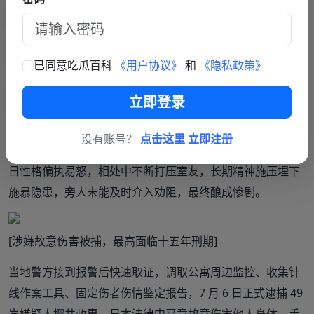
解缝线、清创处理，伤者嘴唇多处创口感染，身心创伤难以
修复。
已同意吃瓜百科
《用户协议》
和
《隐私政策》
[同居一年频繁争吵，邻里早察觉异常]
立即登录
二人自 2025 年 4 月合租同住，一年多里频繁因生活琐事爆
发激烈争吵，周边邻居时常听见屋内争执吵闹，但仅当作普
没有账号？
点击这里 立即注册
通邻里矛盾，从未想到会演化成极端人身伤害。樱井政惠平
日性格偏执易怒，相处中不断打压室友，长期精神施压埋下
施暴隐患，旁人未能及时介入劝阻，最终酿成惨剧。
[涉嫌故意伤害被捕，最高面临十五年刑期]
当地警方接到报警后快速取证，调取公寓周边监控、收集针
线作案工具、固定伤者伤情鉴定报告，7 月 6 日正式逮捕 49