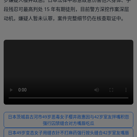
岁嫌疑人樱井政惠。日本法律中恶意故意伤害他人身体、手
段残忍可最高判处 15 年有期徒刑，目前警方深挖作案深层
动机，嫌疑人暂未认罪，案件完整细节仍在核查取证中。
日本茨城县古河市49岁恶毒女子樱井政惠因与42岁室友拌嘴积怨
强行囚禁缝合对方嘴唇吃瓜
日本49岁变态女子用缝衣针不打麻药强行按头缝合42岁室友嘴唇