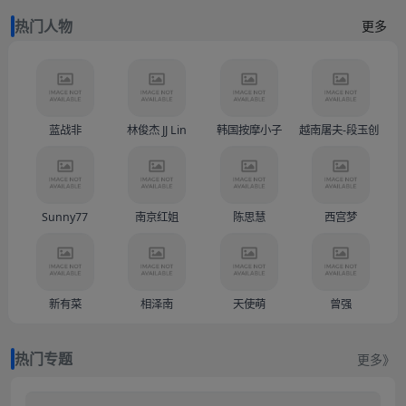
热门人物
更多
蓝战非
林俊杰 JJ Lin
韩国按摩小子
越南屠夫-段玉创（Doàn
Sunny77
南京红姐
陈思慧
西宫梦
新有菜
相泽南
天使萌
曾强
热门专题
更多》