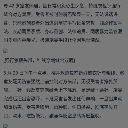
与 42 岁室友同居，因日常积怨心生歹念，持缝衣粗针强行
缝合对方双唇，受害者被封住嘴巴整整一天，无法说话进
食，只能趁施暴者外出逃到商铺手写纸条求救，残忍作案手
法、长期同居矛盾、身心重创、法律追责、同居暴力监管漏
洞多重内幕曝光，极端施暴手段让全网毛骨悚然。
[强行禁锢头部，针线穿刺缝合双唇]
6 月 29 日下午一点半，樱井政惠提前备好缝衣针与粗线，趁
室友毫无防备猛然上前控制对方头部，无视受害者挣扎哭
喊，一针一线反复穿刺缝合上下嘴唇，足足缝十余针。施暴
完成后还出言恐吓，不准受害者发出任何声响，一旦出声就
加重伤害，受害者嘴唇血肉肿胀、伤口撕裂，彻底丧失开
口、喝水、吃饭能力，剧痛伴随窒息感折磨整晚。