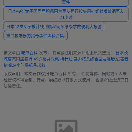
事件
日本49岁女子因同居积怨囚禁室友强行按头用针线封嘴禁锢室友
24小时
日本42岁女子被针线封嘴趁间隙纸条求救便利店报警
重口极端暴力猎奇事件黑料合集.
该文章由
吃瓜百科
发布， 转载请注明来源并附上原文链接：
日本茨
城变态同居暴行!49岁樱井政惠 持针线 暴力按头缝合室友嘴唇,受害者
封嘴24小时靠纸条求救!
版权声明：本文著作权归
吃瓜百科
所有， 任何媒体、网站或个人未
经授权不得复制、转载、摘编或以其他方式使用， 否则将依法追究其
法律责任。