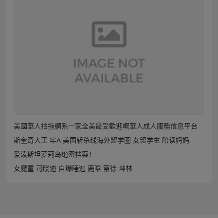
美國華人拍拖網系一家全美最受歡迎嘅華人成人服務信息平台
斯奎奇大王 牢A 美国斩杀线海外留学圈 女留学生 陪读妈妈
爱泼斯坦萝莉岛绝密档案！
女魔童 司晓迪 自爆睡遍 鹿晗 蔡徐 坤林