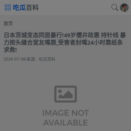
吃瓜
百科
首页
日本茨城变态同居暴行!49岁樱井政惠 持针线 暴
力按头缝合室友嘴唇,受害者封嘴24小时靠纸条
求救!
2026-07-08
/
来源：吃瓜百科