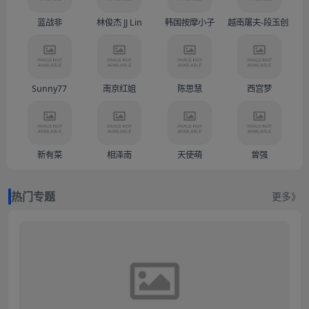
蓝战非
林俊杰 JJ Lin
韩国按摩小子
越南屠夫-段玉创（Doàn
Sunny77
南京红姐
陈思慧
西宫梦
新有菜
相泽南
天使萌
曾强
热门专题
更多》