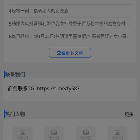
被逼婚后遭到强奸 年仅15岁的她在绝望中生下了孩子 长期SM
4
轻松一刻：猥亵老人的女变态
暴力虐待囚禁
5
劲爆大瓜抖音福利姬巨乳女神乔乔子百万粉丝极品尤物身材纤
细巨乳傲人最新一对一高价付费福利兄弟们快来感受榜一大哥
6
每日轻松一刻4月23日:往阴道里塞辣椒,性瘾者强奸外卖小哥.
的快乐体验
查看更多文章
联系我们
商务联系TG: https://t.me/fy587
热门人物
更多