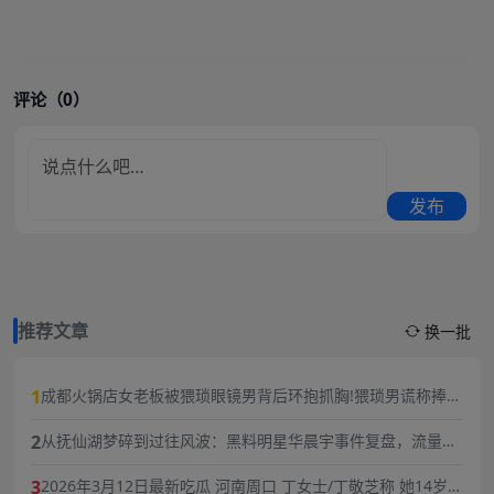
评论（0）
发布
推荐文章
换一批
1
成都火锅店女老板被猥琐眼镜男背后环抱抓胸!猥琐男谎称捧女
主当网红,10分钟3次骚扰,被女老板一巴掌扇飞眼镜！
2
从抚仙湖梦碎到过往风波：黑料明星华晨宇事件复盘，流量与
责任的双重必修课
3
2026年3月12日最新吃瓜 河南周口 丁女士/丁敬芝称 她14岁时