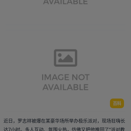
百科
近日，罗志祥被爆在某豪华场所举办极乐派对，现场狂嗨长
达7小时。多人互动、氛围火热，仿佛又把他推回了“派对教