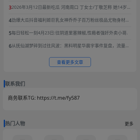
3
2026年3月12日最新吃瓜 河南周口 丁女士/丁敬芝称 她14岁时
被逼婚后遭到强奸 年仅15岁的她在绝望中生下了孩子 长期SM
4
劲爆大瓜抖音福利姬巨乳女神乔乔子百万粉丝极品尤物身材纤
暴力虐待囚禁
细巨乳傲人最新一对一高价付费福利兄弟们快来感受榜一大哥
5
每日轻松一刻4月23日:往阴道里塞辣椒,性瘾者强奸外卖小哥.
的快乐体验
6
从抚仙湖梦碎到过往风波：黑料明星华晨宇事件复盘，流量与
责任的双重必修课
查看更多文章
联系我们
商务联系TG: https://t.me/fy587
热门人物
更多