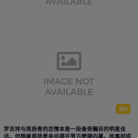
百科
罗志祥与周扬青的恋情本是一段备受瞩目的明星佳
话，但随着周扬青亲自揭开男方劈腿内幕，故事彻底