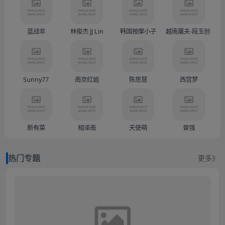
蓝战非
林俊杰 JJ Lin
韩国按摩小子
越南屠夫-段玉创（Doàn
Sunny77
南京红姐
陈思慧
西宫梦
新有菜
相泽南
天使萌
曾强
热门专题
更多》