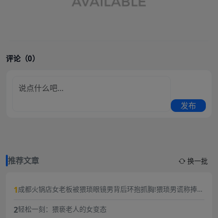
评论（0）
发布
推荐文章
换一批
1
成都火锅店女老板被猥琐眼镜男背后环抱抓胸!猥琐男谎称捧女
主当网红,10分钟3次骚扰,被女老板一巴掌扇飞眼镜！
2
轻松一刻：猥亵老人的女变态