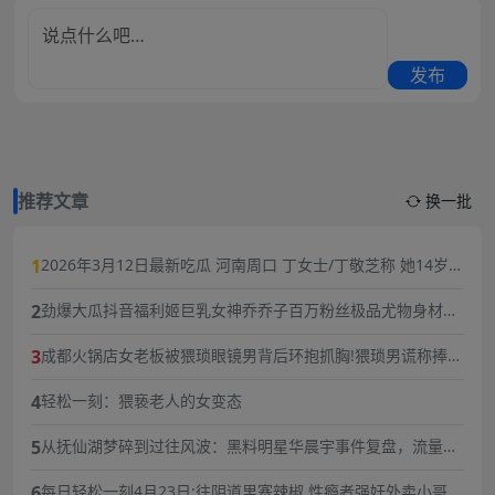
发布
推荐文章
换一批
1
2026年3月12日最新吃瓜 河南周口 丁女士/丁敬芝称 她14岁时
被逼婚后遭到强奸 年仅15岁的她在绝望中生下了孩子 长期SM
2
劲爆大瓜抖音福利姬巨乳女神乔乔子百万粉丝极品尤物身材纤
暴力虐待囚禁
细巨乳傲人最新一对一高价付费福利兄弟们快来感受榜一大哥
3
成都火锅店女老板被猥琐眼镜男背后环抱抓胸!猥琐男谎称捧女
的快乐体验
主当网红,10分钟3次骚扰,被女老板一巴掌扇飞眼镜！
4
轻松一刻：猥亵老人的女变态
5
从抚仙湖梦碎到过往风波：黑料明星华晨宇事件复盘，流量与
责任的双重必修课
6
每日轻松一刻4月23日:往阴道里塞辣椒,性瘾者强奸外卖小哥.