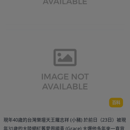
百科
現年40歲的台灣樂壇天王羅志祥 (小豬) 於前日（23日）被現
年31歲的大陸網紅舊愛周揚青 (Grace) 大爆他多年來一直背