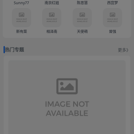
Sunny77
南京红姐
陈思慧
西宫梦
新有菜
相泽南
天使萌
曾强
热门专题
更多》