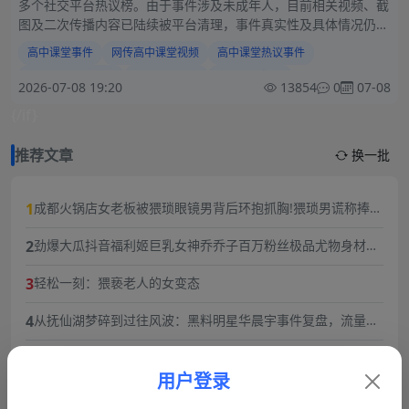
多个社交平台热议榜。由于事件涉及未成年人，目前相关视频、截
图及二次传播内容已陆续被平台清理，事件真实性及具体情况仍有
待官方进一步核实。
高中课堂事件
网传高中课堂视频
高中课堂热议事件
课堂纪律引发关注
校园课堂秩序
学生行为规范
2026-07-08 19:20
13854
0
07-08
高中课堂的离谱视频
{/if}
推荐文章
换一批
1
成都火锅店女老板被猥琐眼镜男背后环抱抓胸!猥琐男谎称捧女
主当网红,10分钟3次骚扰,被女老板一巴掌扇飞眼镜！
2
劲爆大瓜抖音福利姬巨乳女神乔乔子百万粉丝极品尤物身材纤
细巨乳傲人最新一对一高价付费福利兄弟们快来感受榜一大哥
3
轻松一刻：猥亵老人的女变态
的快乐体验
4
从抚仙湖梦碎到过往风波：黑料明星华晨宇事件复盘，流量与
责任的双重必修课
5
2026年3月12日最新吃瓜 河南周口 丁女士/丁敬芝称 她14岁时
被逼婚后遭到强奸 年仅15岁的她在绝望中生下了孩子 长期SM
用户登录
6
每日轻松一刻4月23日:往阴道里塞辣椒,性瘾者强奸外卖小哥.
暴力虐待囚禁