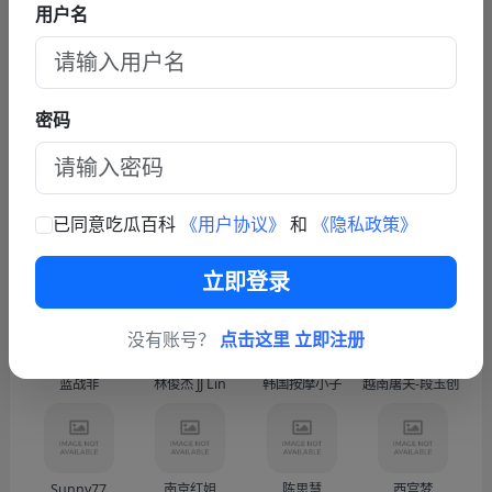
用户名
查看更多文章
联系我们
密码
商务联系TG: https://t.me/fy587
已同意吃瓜百科
《用户协议》
和
《隐私政策》
热门人物
更多
立即登录
没有账号？
点击这里 立即注册
蓝战非
林俊杰 JJ Lin
韩国按摩小子
越南屠夫-段玉创（Doàn
Sunny77
南京红姐
陈思慧
西宫梦