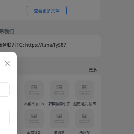
尤物身材纤细巨乳傲人最新一对一高价付费福利兄
弟们快来感受榜一大哥的快乐体验
查看更多文章
系我们
务联系TG: https://t.me/fy587
门人物
更多
蓝战非
林俊杰 JJ Lin
韩国按摩小子
越南屠夫-段玉创（Doàn Văn Sáng）
Sunny77
南京红姐
陈思慧
西宫梦