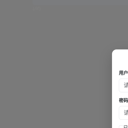
{/if}
用户
密码