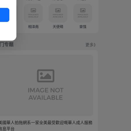
新有菜
相泽南
天使萌
曾强
门专题
更多》
美國華人拍拖網系一家全美最受歡迎嘅華人成人服務
信息平台