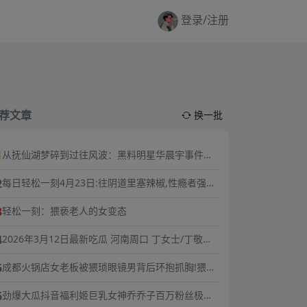
登录/注册
荐文章
换一批
1
从抚仙湖梦碎到过往风波：黑料明星华晨宇事件复
盘，流量与责任的双重必修课
2
每日轻松一刻4月23日:往阴道里塞辣椒,性瘾者强奸
外卖小哥.
3
轻松一刻：猥亵老人的女变态
4
2026年3月12日最新吃瓜 河南周口 丁女士/丁敬芝
称 她14岁时被逼婚后遭到强奸 年仅15岁的她在绝
5
成都火锅店女老板被猥琐眼镜男背后环抱抓胸!猥琐
望中生下了孩子 长期SM暴力虐待囚禁
男谎称捧女主当网红,10分钟3次骚扰,被女老板一巴
6
劲爆大瓜抖音福利姬巨乳女神乔乔子百万粉丝极品
掌扇飞眼镜！